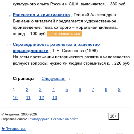
культурного опыта России и США, выясняются… 380 руб
Равенство и христианство
, Георгий Александров
9
Вниманию читателей предлагается художественное
произведение, тема которого – моральная дилемма,
перед… 100 руб
электронная книга
Справедливость равенства и равенство
10
справедливости
, Т. Н. Самсонова (1996)
На всем протяжении исторического развития человечество
волнуют вопросы: нужно ли людям стремиться к… 226 руб
Страницы
Следующая
→
1
2
3
4
5
6
7
8
9
10
11
12
13
© Академик, 2000-2026
18+
Обратная связь:
Техподдержка
,
Реклама на сайте
👣 Путешествия